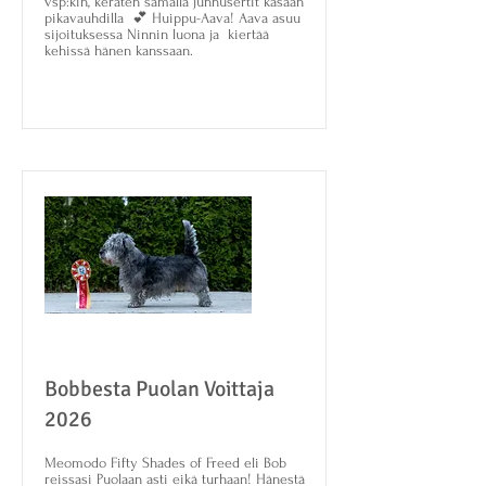
vsp:kin, keräten samalla junnusertit kasaan
pikavauhdilla 💕 Huippu-Aava! Aava asuu
sijoituksessa Ninnin luona ja kiertää
kehissä hänen kanssaan.
Bobbesta Puolan Voittaja
2026
Meomodo Fifty Shades of Freed eli Bob
reissasi Puolaan asti eikä turhaan! Hänestä