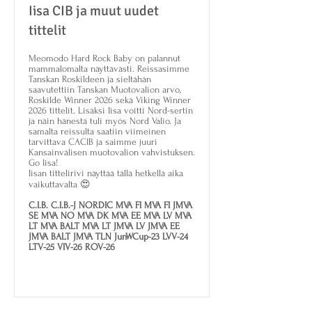
Iisa CIB ja muut uudet
tittelit
Meomodo Hard Rock Baby on palannut
mammalomalta näyttävästi. Reissasimme
Tanskan Roskildeen ja sieltähän
saavutettiin Tanskan Muotovalion arvo,
Roskilde Winner 2026 sekä Viking Winner
2026 tittelit. Lisäksi Iisa voitti Nord-sertin
ja näin hänestä tuli myös Nord Valio. Ja
samalta reissulta saatiin viimeinen
tarvittava CACIB ja saimme juuri
Kansainvälisen muotovalion vahvistuksen.
Go Iisa!
Iisan tittelirivi näyttää tällä hetkellä aika
vaikuttavalta 😍
C.I.B. C.I.B.-J NORDIC MVA FI MVA FI JMVA
SE MVA NO MVA DK MVA EE MVA LV MVA
LT MVA BALT MVA LT JMVA LV JMVA EE
JMVA BALT JMVA TLN JunWCup-23 LVV-24
LTV-25 VIV-26 ROV-26